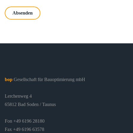
Absenden
bop
Gesellschaft für Bauoptimierung mbH
Lerchenweg 4
65812 Bad Soden / Taunus
Fon +49 6196 28180
Fax +49 6196 63578