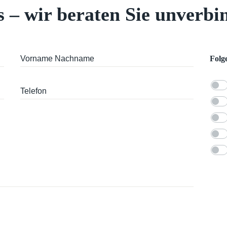
s –
wir beraten Sie unverbin
Folg