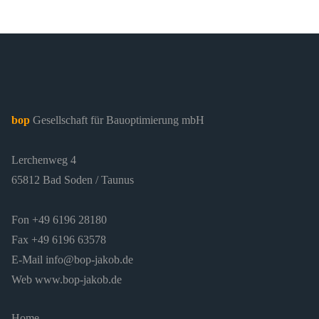
bop
Gesellschaft für Bauoptimierung mbH
Lerchenweg 4
65812 Bad Soden / Taunus
Fon +49 6196 28180
Fax +49 6196 63578
E-Mail
info@bop-jakob.de
Web
www.bop-jakob.de
Home